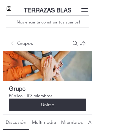
TERRAZAS BLAS
¡Nos encanta construir tus sueños!
Grupos
Grupo
Público
·
108 miembros
Unirse
Discusión
Multimedia
Miembros
Acerca de