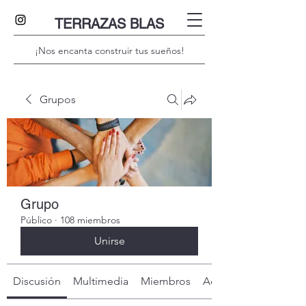
TERRAZAS BLAS
¡Nos encanta construir tus sueños!
Grupos
Grupo
Público
·
108 miembros
Unirse
Discusión
Multimedia
Miembros
Acerca de