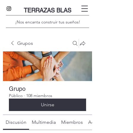
TERRAZAS BLAS
¡Nos encanta construir tus sueños!
Grupos
Grupo
Público
·
108 miembros
Unirse
Discusión
Multimedia
Miembros
Acerca de