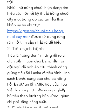
trội.
Nhiều hộ trồng chuối hiện đang tìm 
hiểu sâu hơn về kỹ thuật trồng chuối 
cấy mô, trong đó các tài liệu tham 
khảo uy tín như:👉 
https://vigen.vn/chuoi-tieu-hong-
nuoi-cay-mo/
 được sử dụng rộng 
rãi nhờ tính cập nhật và dễ hiểu.
2. Tiêu sạch bệnh
Tiêu là “vàng đen” nhưng rủi ro vì 
dịch bệnh luôn đeo bám.Trầm và 
đội ngũ đã nghiên cứu thành công 
giống tiêu Sri Lanka và tiêu Vĩnh Linh 
sạch bệnh, cung cấp cho cả nông 
hộ lẫn dự án lớn.Mục tiêu của Hoa 
Việt là khôi phục nền nông nghiệp 
hồ tiêu theo hướng bền vững, giảm 
chi phí, tăng năng suất.
3. Đinh lăng nuôi cấy mô