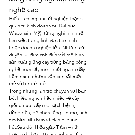
nghệ cao
Hiếu – chàng trai tốt nghiệp thạc sĩ 
quản trị kinh doanh tại Đại học 
Wisconsin (Mỹ), từng nghĩ mình sẽ 
làm việc trong lĩnh vực tài chính 
hoặc doanh nghiệp lớn. Nhưng cơ 
duyên lại đưa anh đến với mô hình 
sản xuất giống cây trồng bằng công 
nghệ nuôi cấy mô – một ngành đầy 
tiềm năng nhưng vẫn còn rất mới 
mẻ với người trẻ.
Trong những lần trò chuyện với bạn 
bè, Hiếu nghe nhắc nhiều về cây 
giống nuôi cấy mô: sạch bệnh, 
đồng đều, dễ nhân rộng. Tò mò, anh 
tìm hiểu sâu hơn và dần bị cuốn 
hút.Sau đó, Hiếu gặp Trầm – nữ 
thạc sĩ đã hơn 10 năm nghiên cứu 