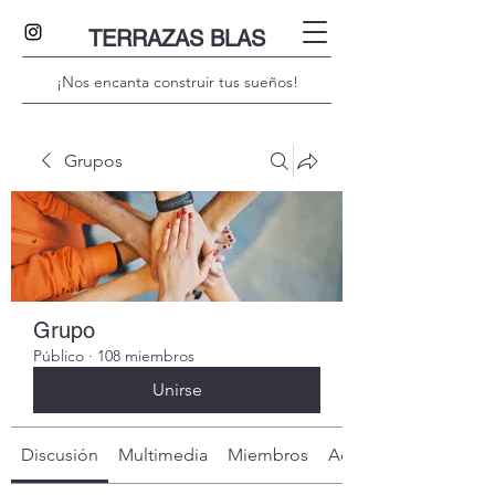
TERRAZAS BLAS
¡Nos encanta construir tus sueños!
Grupos
Grupo
Público
·
108 miembros
Unirse
Discusión
Multimedia
Miembros
Acerca de