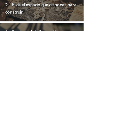
2.- Mide el espacio que dispones para
construir.
3.- Envíanos la información por:
Whatsapp.
Instagram.
Correo:
contacto@terrazasblas.cl
(por correo la respuesta puede tardar
7 dias.)
4.- Te responderemos con la
valorización de tu proyecto.
5.-Si estás de acuerdo con la