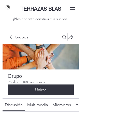
TERRAZAS BLAS
¡Nos encanta construir tus sueños!
Grupos
Grupo
Público
·
108 miembros
Unirse
Discusión
Multimedia
Miembros
Acerca de