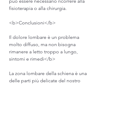
può essere necessario ricorrere alla 
fisioterapia o alla chirurgia.
<b>Conclusioni</b>
Il dolore lombare è un problema 
molto diffuso, ma non bisogna 
rimanere a letto troppo a lungo, 
sintomi e rimedi</b>
La zona lombare della schiena è una 
delle parti più delicate del nostro 
corpo e può essere soggetta a 
diverse problematiche. Una delle 
più comuni è quella dei lombari 
schiena bassa 
Смотрите статьи по теме LOMBARI 
SCHIENA BASSA:
https://www.noboundarieswithin.co