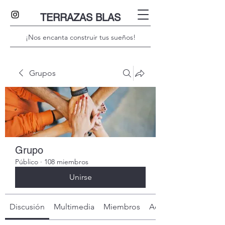
TERRAZAS BLAS
¡Nos encanta construir tus sueños!
Grupos
Grupo
Público
·
108 miembros
Unirse
Discusión
Multimedia
Miembros
Acerca de