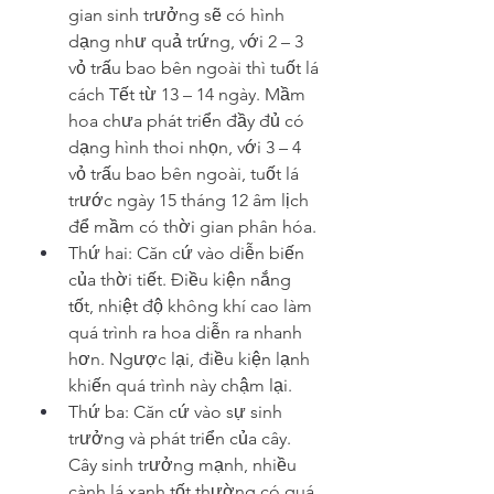
gian sinh trưởng sẽ có hình 
dạng như quả trứng, với 2 – 3 
vỏ trấu bao bên ngoài thì tuốt lá 
cách Tết từ 13 – 14 ngày. Mầm 
hoa chưa phát triển đầy đủ có 
dạng hình thoi nhọn, với 3 – 4 
vỏ trấu bao bên ngoài, tuốt lá 
trước ngày 15 tháng 12 âm lịch 
để mầm có thời gian phân hóa.
Thứ hai: Căn cứ vào diễn biến 
của thời tiết. Điều kiện nắng 
tốt, nhiệt độ không khí cao làm 
quá trình ra hoa diễn ra nhanh 
hơn. Ngược lại, điều kiện lạnh 
khiến quá trình này chậm lại.
Thứ ba: Căn cứ vào sự sinh 
trưởng và phát triển của cây. 
Cây sinh trưởng mạnh, nhiều 
cành lá xanh tốt thường có quá 