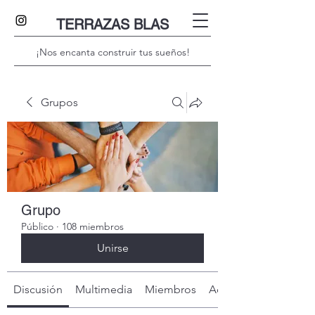
TERRAZAS BLAS
¡Nos encanta construir tus sueños!
Grupos
Grupo
Público
·
108 miembros
Unirse
Discusión
Multimedia
Miembros
Acerca de