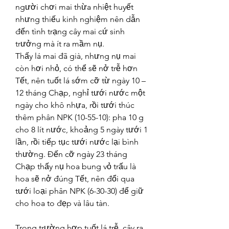
người chơi mai thừa nhiệt huyết 
nhưng thiếu kinh nghiệm nên dẫn 
đến tình trạng cây mai cứ sinh 
trưởng mà ít ra mầm nụ.
Thấy lá mai đã già, nhưng nụ mai 
còn hơi nhỏ, có thể sẽ nở trễ hơn 
Tết, nên tuốt lá sớm cỡ từ ngày 10 – 
12 tháng Chạp, nghỉ tưới nước một 
ngày cho khô nhựa, rồi tưới thúc 
thêm phân NPK (10-55-10): pha 10 g 
cho 8 lít nước, khoảng 5 ngày tưới 1 
lần, rồi tiếp tục tưới nước lại bình 
thường. Đến cỡ ngày 23 tháng 
Chạp thấy nụ hoa bung vỏ trấu là 
hoa sẽ nở đúng Tết, nên đổi qua 
tưới loại phân NPK (6-30-30) để giữ 
cho hoa to đẹp và lâu tàn.
Trong trường hợp tuốt lá trễ, cây ra 