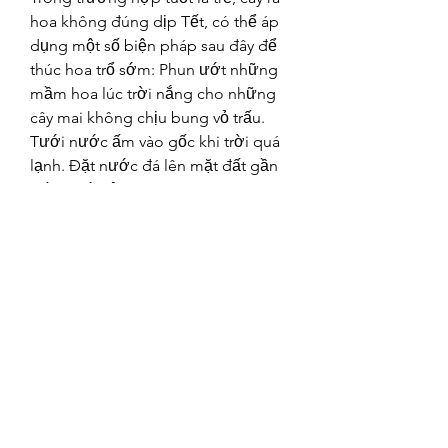
hoa không đúng dịp Tết, có thể áp 
dụng một số biện pháp sau đây để 
thúc hoa trổ sớm: Phun ướt những 
mầm hoa lúc trời nắng cho những 
cây mai không chịu bung vỏ trấu. 
Tưới nước ấm vào gốc khi trời quá 
lạnh. Đặt nước đá lên mặt đất gần 
gốc. Tưới rửa nụ, búp hoa vào sáng 
sớm. Ngắt đọt non thúc ra hoa sớm. 
Dùng đèn cao áp thắp sáng vào lúc 
7 – 8 giờ tối hằng đêm có thể thúc 
mai nở sớm 2 – 3 ngày. Sử dụng 
hóa chất, thời điểm sử dụng sau khi 
tuốt lá 2 – 3 ngày.
Một số chế phẩm thường dùng là 
Methyl Parathion, hay Monitor, 
Miracle-gro, Yogen, HVP, Aron, 
Decamon… liều lượng 10 – 20 