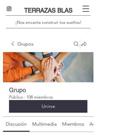
TERRAZAS BLAS
¡Nos encanta construir tus sueños!
Grupos
Grupo
Público
·
108 miembros
Unirse
Discusión
Multimedia
Miembros
Acerca de