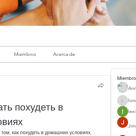
Miembros
Acerca de
Miembro
Ann
lon
londa
ть похудеть в 
lexi
овиях
Jim
том, как похудеть в домашних условиях, 