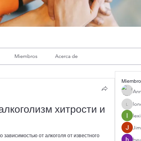
Miembros
Acerca de
Miembro
Ann
lon
алкоголизм хитрости и 
londa
lexi
Jim
о зависимостью от алкоголя от известного 
hyu