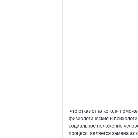
 что отказ от алкоголя поможет им улучшить свое здоровье, 
физиологические и психологич
социальное положение челове
процесс, является замена алк