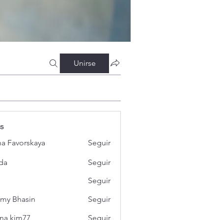
Unirse
s
a Favorskaya
Seguir
da
Seguir
Seguir
my Bhasin
Seguir
na kim77
Seguir