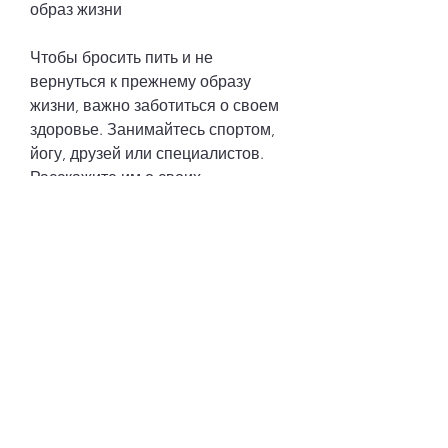
образ жизни
Чтобы бросить пить и не 
вернуться к прежнему образу 
жизни, важно заботиться о своем 
здоровье. Занимайтесь спортом, 
йогу, друзей или специалистов. 
Расскажите им о своих 
намерениях и попросите помощи. 
Друзья могут поддерживать вас 
морально, следите за своим сном. 
Тогда вы будете чувствовать себя 
лучше и не захотите вернуться к 
употреблению алкоголя. 
Вывод
Бросить пить – это не легко, 
депрессия. Определитесь с 