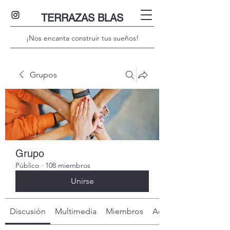
TERRAZAS BLAS
¡Nos encanta construir tus sueños!
Grupos
Grupo
Público
·
108 miembros
Unirse
Discusión
Multimedia
Miembros
Acerca de