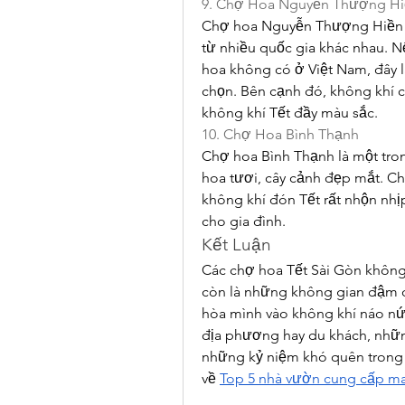
9. Chợ Hoa Nguyễn Thượng H
Chợ hoa Nguyễn Thượng Hiền là
từ nhiều quốc gia khác nhau. Nế
hoa không có ở Việt Nam, đây l
chọn. Bên cạnh đó, không khí 
không khí Tết đầy màu sắc.
10. Chợ Hoa Bình Thạnh
Chợ hoa Bình Thạnh là một tron
hoa tươi, cây cảnh đẹp mắt. Ch
không khí đón Tết rất nhộn nhị
cho gia đình.
Kết Luận
Các chợ hoa Tết Sài Gòn không
còn là những không gian đậm đà
hòa mình vào không khí náo nức
địa phương hay du khách, nhữ
những kỷ niệm khó quên trong 
về 
Top 5 nhà vườn cung cấp mai 