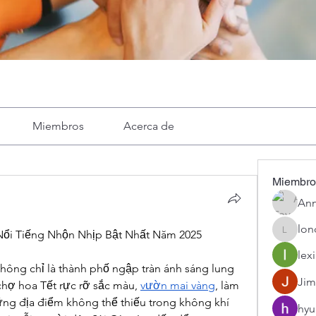
Miembros
Acerca de
Miembro
Ann
lon
Nổi Tiếng Nhộn Nhịp Bật Nhất Năm 2025
londa
lexi
hông chỉ là thành phố ngập tràn ánh sáng lung 
Jim
chợ hoa Tết rực rỡ sắc màu, 
vườn mai vàng
, làm 
ng địa điểm không thể thiếu trong không khí 
hyu