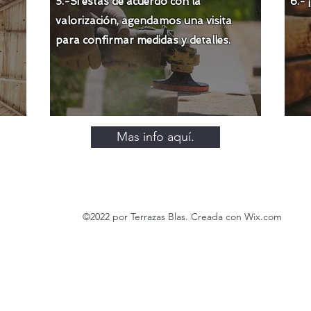
5.-Si estás de acuerdo con la
6.-
valorización
, agendamos una visita
para confirmar medidas y detalles.
Mas info aquí.
©2022 por Terrazas Blas. Creada con Wix.com