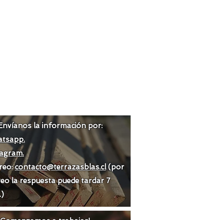
Envíanos la información por:
tsapp.
tagram.
reo:
contacto@terrazasblas.cl
(por
eo la respuesta puede tardar 7
.)