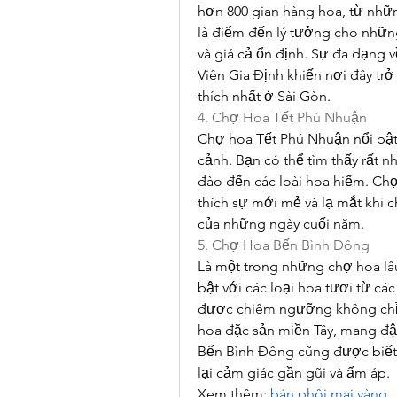
hơn 800 gian hàng hoa, từ nhữn
là điểm đến lý tưởng cho nhữn
và giá cả ổn định. Sự đa dạng v
Viên Gia Định khiến nơi đây tr
thích nhất ở Sài Gòn.
4. Chợ Hoa Tết Phú Nhuận
Chợ hoa Tết Phú Nhuận nổi bật 
cảnh. Bạn có thể tìm thấy rất n
đào đến các loài hoa hiếm. Chợ
thích sự mới mẻ và lạ mắt khi 
của những ngày cuối năm.
5. Chợ Hoa Bến Bình Đông
Là một trong những chợ hoa lâu
bật với các loại hoa tươi từ các
được chiêm ngưỡng không chỉ 
hoa đặc sản miền Tây, mang đ
Bến Bình Đông cũng được biết 
lại cảm giác gần gũi và ấm áp.
Xem thêm: 
bán phôi mai vàng
.