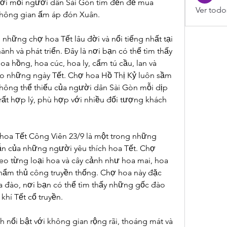
nơi mỗi người dân Sài Gòn tìm đến để mua 
Ver todo
không gian ấm áp đón Xuân.
những chợ hoa Tết lâu đời và nổi tiếng nhất tại 
nh và phát triển. Đây là nơi bạn có thể tìm thấy 
a hồng, hoa cúc, hoa ly, cẩm tú cầu, lan và 
ho những ngày Tết. Chợ hoa Hồ Thị Kỷ luôn sầm 
không thể thiếu của người dân Sài Gòn mỗi dịp 
 rất hợp lý, phù hợp với nhiều đối tượng khách 
hoa Tết Công Viên 23/9 là một trong những 
n của những người yêu thích hoa Tết. Chợ 
eo từng loại hoa và cây cảnh như hoa mai, hoa 
phẩm thủ công truyền thống. Chợ hoa này đặc 
a đào, nơi bạn có thể tìm thấy những gốc đào 
hí Tết cổ truyền.
h
nổi bật với không gian rộng rãi, thoáng mát và 