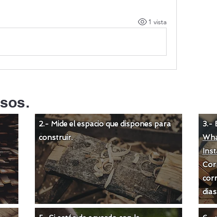
1 vista
sos.
2.- Mide el espacio que dispones para
3.- 
construir.
Wha
Ins
Cor
corr
dias