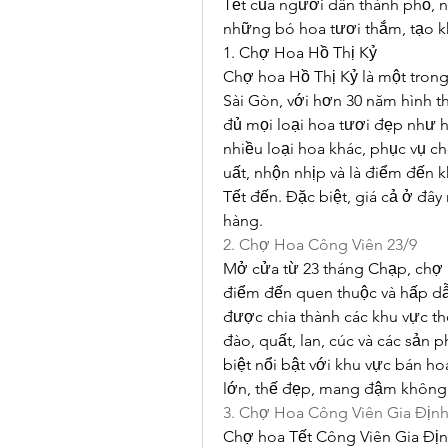
Tết của người dân thành phố, 
những bó hoa tươi thắm, tạo 
1. Chợ Hoa Hồ Thị Kỷ
Chợ hoa Hồ Thị Kỷ là một trong 
Sài Gòn, với hơn 30 năm hình thà
đủ mọi loại hoa tươi đẹp như ho
nhiều loại hoa khác, phục vụ c
uất, nhộn nhịp và là điểm đến 
Tết đến. Đặc biệt, giá cả ở đây
hàng.
2. Chợ Hoa Công Viên 23/9
Mở cửa từ 23 tháng Chạp, chợ 
điểm đến quen thuộc và hấp dẫ
được chia thành các khu vực th
đào, quất, lan, cúc và các sản 
biệt nổi bật với khu vực bán ho
lớn, thế đẹp, mang đậm không k
3. Chợ Hoa Công Viên Gia Địn
Chợ hoa Tết Công Viên Gia Định 