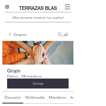
TERRAZAS BLAS
¡Nos encanta construir tus sueños!
Grupos
Grupo
Público
·
108 miembros
Unirse
Discusión
Multimedia
Miembros
Acerca de