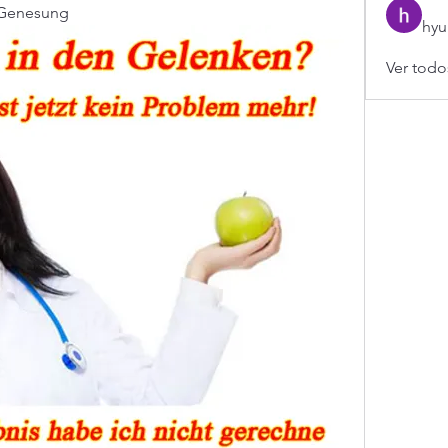
 Genesung
hyu
Ver todo