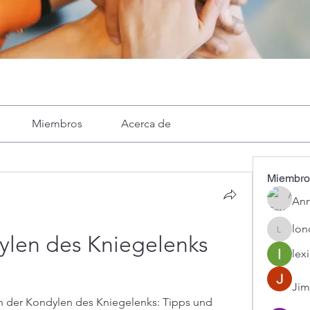
Miembros
Acerca de
Miembro
Ann
lon
londa
ylen des Kniegelenks 
lexi
Jim
h der Kondylen des Kniegelenks: Tipps und 