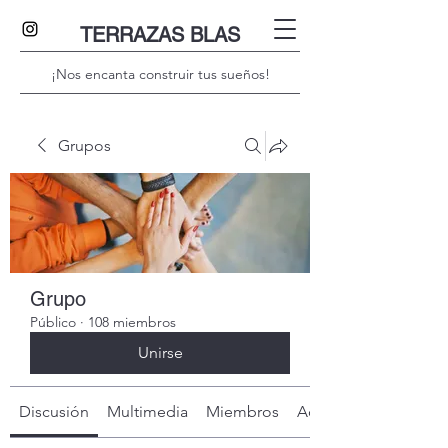
TERRAZAS BLAS
¡Nos encanta construir tus sueños!
Grupos
Grupo
Público
·
108 miembros
Unirse
Discusión
Multimedia
Miembros
Acerca de