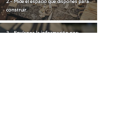
2.- Mide el espacio que dispones para
construir.
3.- Envíanos la información por:
Whatsapp.
Instagram.
Correo:
contacto@terrazasblas.cl
(por correo la respuesta puede tardar
7 dias.)
4.- Te responderemos con la
valorización de tu proyecto.
5.-Si estás de acuerdo con la