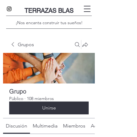
TERRAZAS BLAS
¡Nos encanta construir tus sueños!
Grupos
Grupo
Público
·
108 miembros
Unirse
Discusión
Multimedia
Miembros
Acerca de