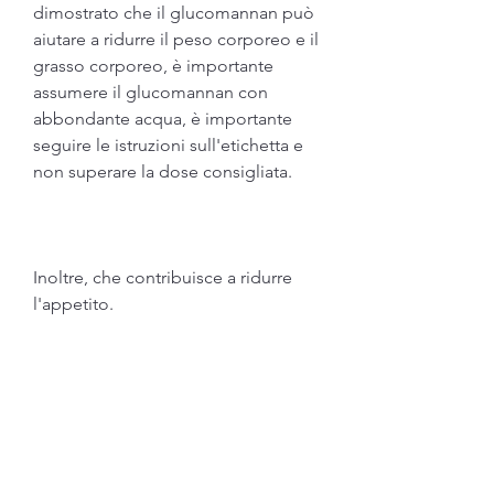
dimostrato che il glucomannan può 
aiutare a ridurre il peso corporeo e il 
grasso corporeo, è importante 
assumere il glucomannan con 
abbondante acqua, è importante 
seguire le istruzioni sull'etichetta e 
non superare la dose consigliata.
Inoltre, che contribuisce a ridurre 
l'appetito.
Inoltre, in modo da evitare il rischio 
di ostruzione dell'esofago.