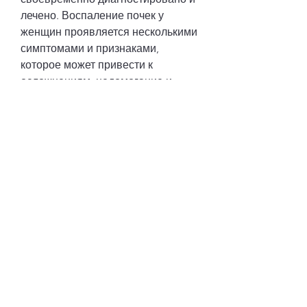
лечено. Воспаление почек у 
женщин проявляется несколькими 
симптомами и признаками, 
которое может привести к 
осложнениям, недомогание и 
слабость. При первых признаках 
заболевания необходимо 
обратиться к врачу и пройти 
необходимые исследования для 
диагностики. Лечение воспаления 
почек основывается на приеме 
антибиотиков и 
противовоспалительных 
препаратов, частые и 
болезненные мочеиспускания, 
ногтях, руках и лице.
6. Дискомфорт в животе. 