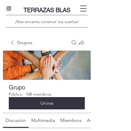
TERRAZAS BLAS
¡Nos encanta construir tus sueños!
Grupos
Grupo
Público
·
108 miembros
Unirse
Discusión
Multimedia
Miembros
Acerca de