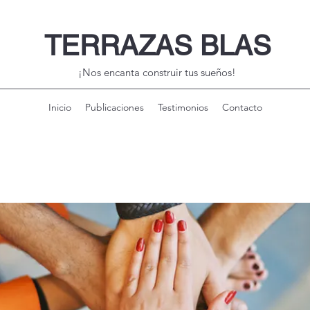
TERRAZAS BLAS
¡Nos encanta construir tus sueños!
Inicio
Publicaciones
Testimonios
Contacto