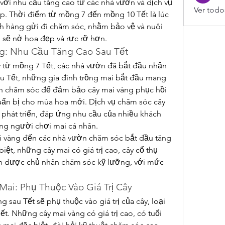
với nhu cầu tăng cao từ các nhà vườn và dịch vụ 
Ver todo
. Thời điểm từ mồng 7 đến mồng 10 Tết là lúc 
 hàng gửi đi chăm sóc, nhằm bảo vệ và nuôi 
sẽ nở hoa đẹp và rực rỡ hơn.
g: Nhu Cầu Tăng Cao Sau Tết
gay từ mồng 7 Tết, các nhà vườn đã bắt đầu nhận 
u Tết, những gia đình trồng mai bắt đầu mang 
ên chăm sóc để đảm bảo cây mai vàng phục hồi 
huẩn bị cho mùa hoa mới. Dịch vụ chăm sóc cây 
t phát triển, đáp ứng nhu cầu của nhiều khách 
ng người chơi mai cá nhân.
i vàng đến các nhà vườn chăm sóc bắt đầu tăng 
ệt, những cây mai có giá trị cao, cây cổ thụ 
n được chủ nhân chăm sóc kỹ lưỡng, với mức 
ai: Phụ Thuộc Vào Giá Trị Cây
sau Tết sẽ phụ thuộc vào giá trị của cây, loại 
t. Những cây mai vàng có giá trị cao, có tuổi 