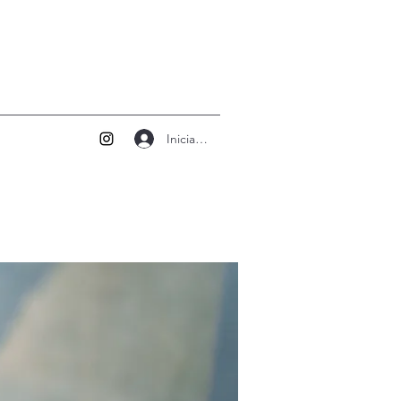
Iniciar sesión