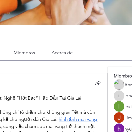
Miembros
Acerca de
Miembro
Ann
lon
: Nghề “Hốt Bạc” Hấp Dẫn Tại Gia Lai
londa
lexi
không chỉ tô điểm cho không gian Tết mà còn 
Jim
kể cho người dân Gia Lai. 
hình ảnh mai vàng 
úc, công việc chăm sóc mai vàng trở thành một 
hyu