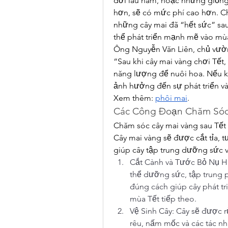
đời lâu năm, hoặc những giống 
hơn, sẽ có mức phí cao hơn. Ch
những cây mai đã “hết sức” sau
thể phát triển mạnh mẽ vào mùa
Ông Nguyễn Văn Liên, chủ vườn 
“Sau khi cây mai vàng chơi Tết, 
năng lượng để nuôi hoa. Nếu kh
ảnh hưởng đến sự phát triển và
Xem thêm: 
phôi mai
.
Các Công Đoạn Chăm Sóc
Chăm sóc cây mai vàng sau Tết l
Cây mai vàng sẽ được cắt tỉa, t
giúp cây tập trung dưỡng sức 
Cắt Cành và Tước Bỏ Nụ Ho
thể dưỡng sức, tập trung ph
đúng cách giúp cây phát tr
mùa Tết tiếp theo.
Vệ Sinh Cây: Cây sẽ được 
rêu, nấm mốc và các tác nhâ