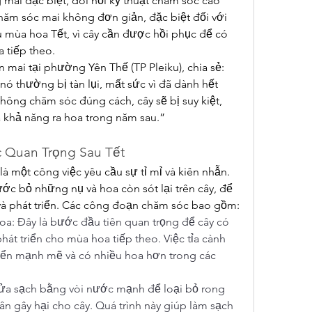
mai đặc biệt, đòi hỏi kỹ thuật chăm sóc cao 
ăm sóc mai không đơn giản, đặc biệt đối với 
 mùa hoa Tết, vì cây cần được hồi phục để có 
 tiếp theo.
mai tại phường Yên Thế (TP Pleiku), chia sẻ: 
nó thường bị tàn lụi, mất sức vì đã dành hết 
ông chăm sóc đúng cách, cây sẽ bị suy kiệt, 
 khả năng ra hoa trong năm sau.”
 Quan Trọng Sau Tết
à một công việc yêu cầu sự tỉ mỉ và kiên nhẫn. 
ước bỏ những nụ và hoa còn sót lại trên cây, để 
và phát triển. Các công đoạn chăm sóc bao gồm:
a: Đây là bước đầu tiên quan trọng để cây có 
át triển cho mùa hoa tiếp theo. Việc tỉa cành 
iển mạnh mẽ và có nhiều hoa hơn trong các 
rửa sạch bằng vòi nước mạnh để loại bỏ rong 
n gây hại cho cây. Quá trình này giúp làm sạch 