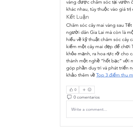
vàng được chăm sóc tại vườn ô
khác nhau, tùy thuộc vào giá trị 
Kết Luận
Chăm sóc cây mai vàng sau Tết 
người dân Gia Lai mà còn là một
hiểu về kỹ thuật chăm sóc cây 
kiếm một cây mai đẹp để chơi
khỏe mạnh, ra hoa rực rỡ cho c
thành một nghề “hốt bạc” với 
góp phần duy trì và phát triển n
khảo thêm về 
Top 3 điểm thu m
0
0 comentarios
Write a comment...