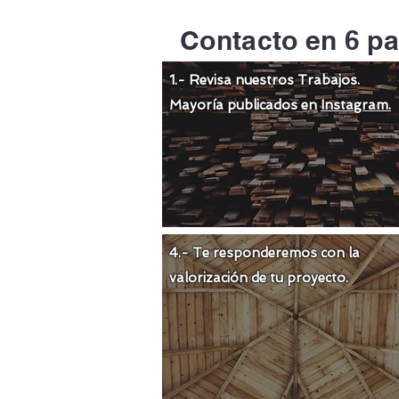
Contacto en 6 pa
1.- Revisa nuestros Trabajos.
Mayoría publicados en
Instagram.
4.- Te responderemos con la
valorización de tu proyecto.