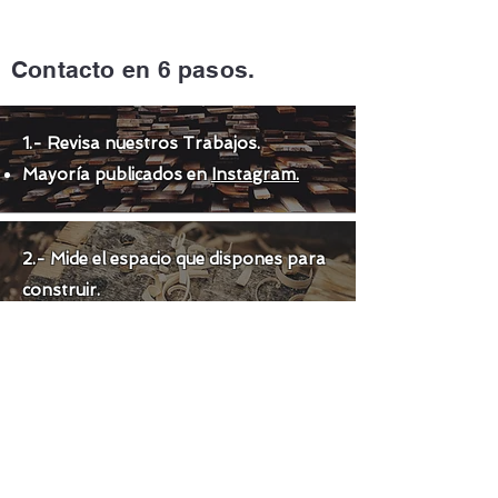
Contacto en 6 pasos.
1.- Revisa nuestros Trabajos.
Mayoría publicados en
Instagram.
2.- Mide el espacio que dispones para
construir.
3.- Envíanos la información por:
Whatsapp.
Instagram.
Correo:
contacto@terrazasblas.cl