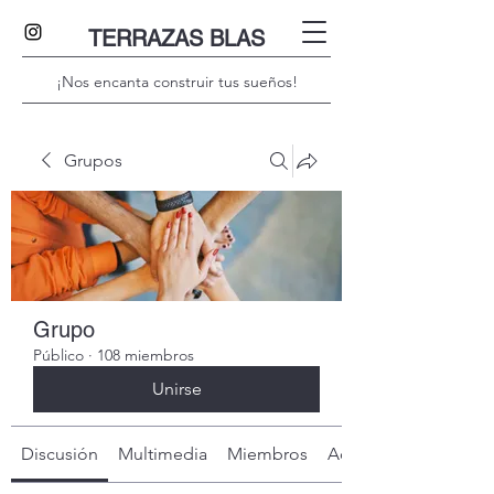
TERRAZAS BLAS
¡Nos encanta construir tus sueños!
Grupos
Grupo
Público
·
108 miembros
Unirse
Discusión
Multimedia
Miembros
Acerca de