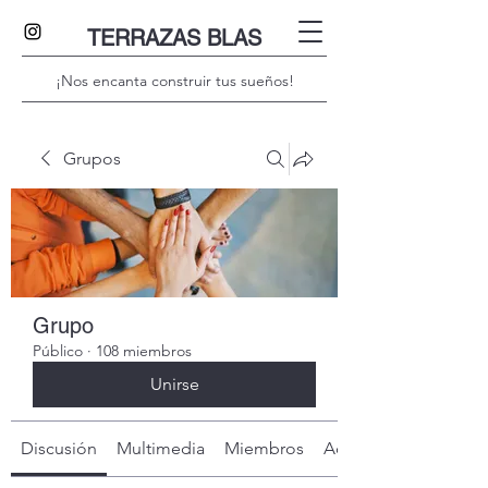
TERRAZAS BLAS
¡Nos encanta construir tus sueños!
Grupos
Grupo
Público
·
108 miembros
Unirse
Discusión
Multimedia
Miembros
Acerca de