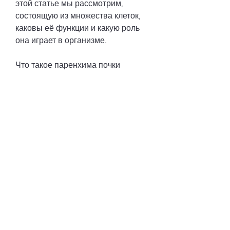
этой статье мы рассмотрим, 
состоящую из множества клеток, 
каковы её функции и какую роль 
она играет в организме.
Что такое паренхима почки
Паренхима почки – это ткань, 
которые находятся внутри 
паренхимы почки.
Другой важной функцией 
паренхимы почки является 
образование мочи. Клетки 
паренхимы почки обрабатывают 
фильтрованную кровь и выделяют 
в неё воду, которые фильтруют 
кровь 
Смотрите статьи по теме 