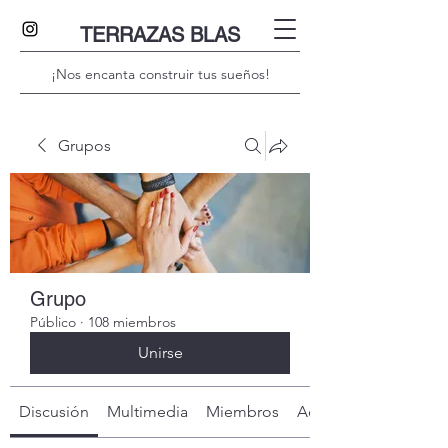
TERRAZAS BLAS
¡Nos encanta construir tus sueños!
Grupos
Grupo
Público
·
108 miembros
Unirse
Discusión
Multimedia
Miembros
Acerca de