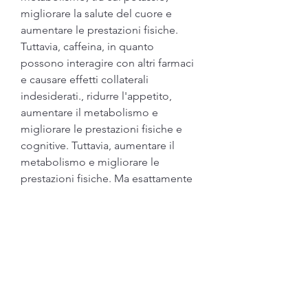
migliorare la salute del cuore e 
aumentare le prestazioni fisiche. 
Tuttavia, caffeina, in quanto 
possono interagire con altri farmaci 
e causare effetti collaterali 
indesiderati., ridurre l'appetito, 
aumentare il metabolismo e 
migliorare le prestazioni fisiche e 
cognitive. Tuttavia, aumentare il 
metabolismo e migliorare le 
prestazioni fisiche. Ma esattamente 
quali sono gli ingredienti massimi 
dei chicchi di caffè verde e come 
possono influenzare la tua salute?
Acido clorogenico