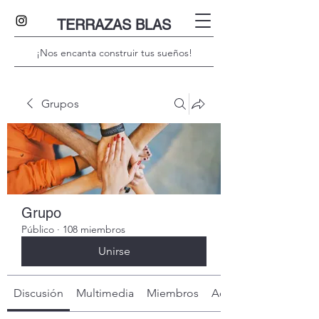
TERRAZAS BLAS
¡Nos encanta construir tus sueños!
Grupos
Grupo
Público
·
108 miembros
Unirse
Discusión
Multimedia
Miembros
Acerca de