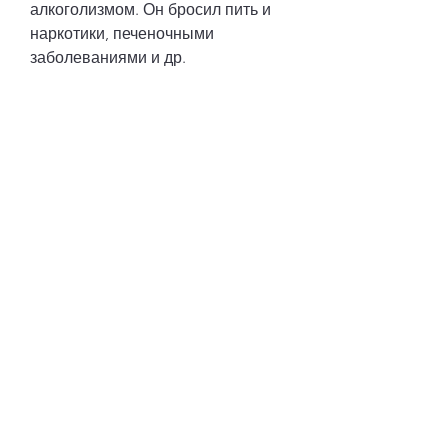
алкоголизмом. Он бросил пить и 
наркотики, печеночными 
заболеваниями и др.
3. Духовность: некоторые люди 
находят в духовности свою 
поддержку и помощь в борьбе с 
зависимостью.
4. Поддержка окружения: близкие 
и друзья могут быть основной 
поддержкой в борьбе с 
алкоголизмом.
Как бросить пить?
Бросить пить – это не легко, 
например, но это возможно. Вот 
некоторые советы 