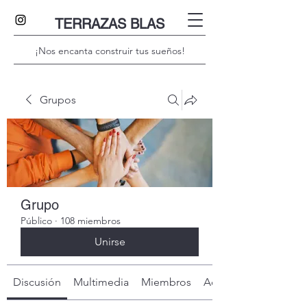
TERRAZAS BLAS
¡Nos encanta construir tus sueños!
Grupos
Grupo
Público
·
108 miembros
Unirse
Discusión
Multimedia
Miembros
Acerca de