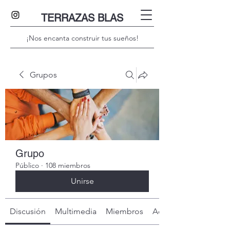
TERRAZAS BLAS
¡Nos encanta construir tus sueños!
Grupos
Grupo
Público
·
108 miembros
Unirse
Discusión
Multimedia
Miembros
Acerca de