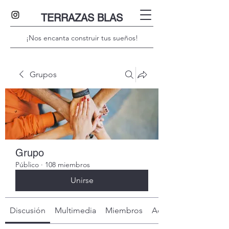
TERRAZAS BLAS
¡Nos encanta construir tus sueños!
Grupos
Grupo
Público
·
108 miembros
Unirse
Discusión
Multimedia
Miembros
Acerca de