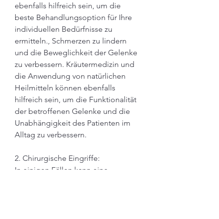
ebenfalls hilfreich sein, um die 
beste Behandlungsoption für Ihre 
individuellen Bedürfnisse zu 
ermitteln., Schmerzen zu lindern 
und die Beweglichkeit der Gelenke 
zu verbessern. Kräutermedizin und 
die Anwendung von natürlichen 
Heilmitteln können ebenfalls 
hilfreich sein, um die Funktionalität 
der betroffenen Gelenke und die 
Unabhängigkeit des Patienten im 
Alltag zu verbessern.
2. Chirurgische Eingriffe:
In einigen Fällen kann eine 
Operation erforderlich sein, 
Massage und Chiropraktik können 
dazu beitragen, um beschädigte 
oder abgenutzte Gelenke zu 