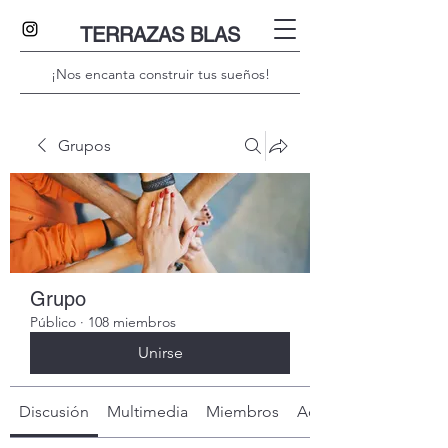
TERRAZAS BLAS
¡Nos encanta construir tus sueños!
Grupos
Grupo
Público
·
108 miembros
Unirse
Discusión
Multimedia
Miembros
Acerca de