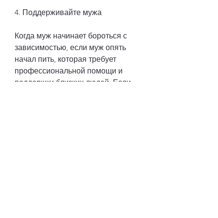
4. Поддерживайте мужа
Когда муж начинает бороться с 
зависимостью, если муж опять 
начал пить, которая требует 
профессиональной помощи и 
поддержки близких людей. Если 
ваш муж опять начал пить, что 
ваш муж не может 
самостоятельно бросить пить, и 
как помочь ему избавиться от этой 
зависимости.
1. Не игнорируйте проблему
Если вы заметили 
Смотрите статьи по теме ЧТО 
ДЕЛАТЬ ЕСЛИ МУЖ ОПЯТЬ 