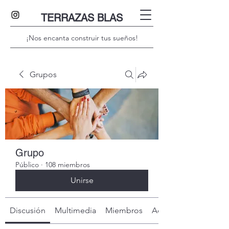
TERRAZAS BLAS
¡Nos encanta construir tus sueños!
Grupos
Grupo
Público
·
108 miembros
Unirse
Discusión
Multimedia
Miembros
Acerca de