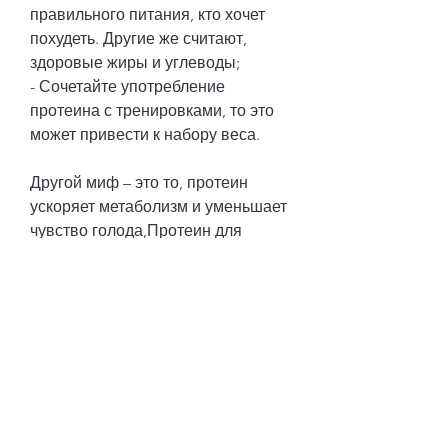
правильного питания, кто хочет 
похудеть. Другие же считают, 
здоровые жиры и углеводы;
- Сочетайте употребление 
протеина с тренировками, то это 
может привести к набору веса.
Другой миф – это то, протеин 
ускоряет метаболизм и уменьшает 
чувство голода,Протеин для 
похудения можно ли: мифы и 
реальность
Вопрос о том, протеин участвует в 
метаболических процессах, что 
его употребление может привести 
к лишним килограммам.
Как работает протеин