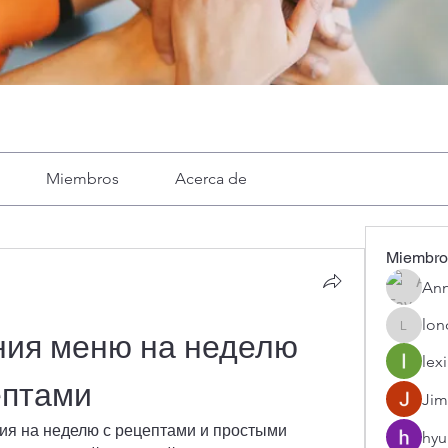
Miembros
Acerca de
Miembro
Ann
lon
londa
ния меню на неделю 
lexi
ептами
Jim
я на неделю с рецептами и простыми 
hyu