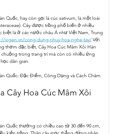
Quốc, hay còn gọi là cúc sativum, là một loài 
steraceae). Cây được trồng phổ biến ở nhiều 
ặc biệt là ở các nước châu Á như Việt Nam, Trung 
s://vigen.vn/cong-dung-nhuy-hoa-nghe-tay/
 Với 
ng thơm đặc biệt, Cây Hoa Cúc Mâm Xôi Hàn 
huộng trong trang trí mà còn có nhiều ứng 
 học dân gian.
àn Quốc: Đặc Điểm, Công Dụng và Cách Chăm 
ủa Cây Hoa Cúc Mâm Xôi 
n Quốc thường có chiều cao từ 30 đến 90 cm, 
iều kiện trồng. Thân cây mọc thẳng đứng phân 