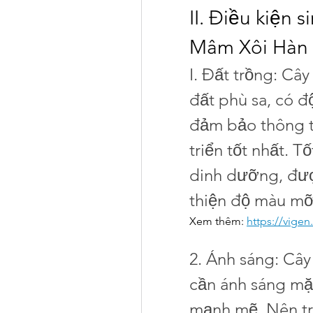
II. Điều kiện 
Mâm Xôi Hàn
I. Đất trồng: C
đất phù sa, có đ
đảm bảo thông t
triển tốt nhất. T
dinh dưỡng, đượ
thiện độ màu mỡ
Xem thêm: 
https://vige
2. Ánh sáng: Câ
cần ánh sáng mặt 
mạnh mẽ. Nên tr