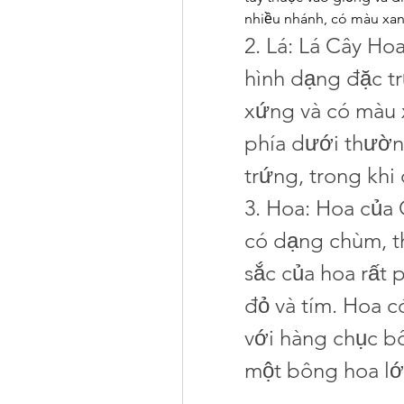
nhiều nhánh, có màu xa
2. Lá: Lá Cây H
hình dạng đặc tr
xứng và có màu x
phía dưới thườn
trứng, trong khi 
3. Hoa: Hoa của
có dạng chùm, t
sắc của hoa rất 
đỏ và tím. Hoa c
với hàng chục b
một bông hoa lớ