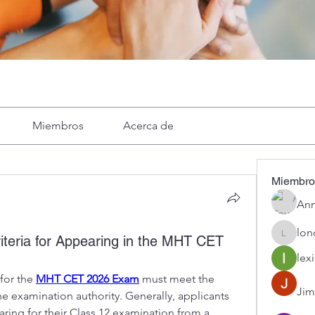
Miembros
Acerca de
Miembro
Ann
lon
Criteria for Appearing in the MHT CET
londa
lexi
for the 
MHT CET 2026 Exam
 must meet the 
Jim
he examination authority. Generally, applicants 
ing for their Class 12 examination from a 