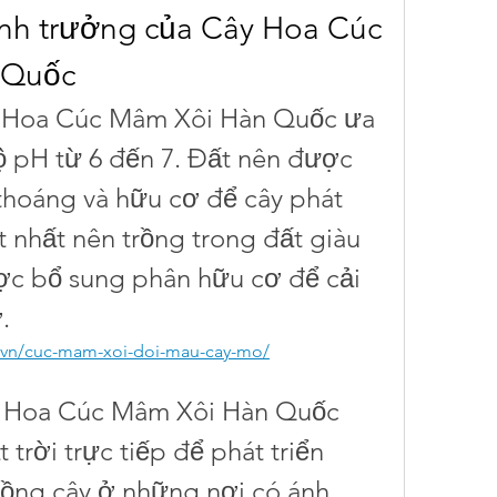
sinh trưởng của Cây Hoa Cúc 
 Quốc
ây Hoa Cúc Mâm Xôi Hàn Quốc ưa 
ộ pH từ 6 đến 7. Đất nên được 
hoáng và hữu cơ để cây phát 
ốt nhất nên trồng trong đất giàu 
c bổ sung phân hữu cơ để cải 
.
n.vn/cuc-mam-xoi-doi-mau-cay-mo/
y Hoa Cúc Mâm Xôi Hàn Quốc 
trời trực tiếp để phát triển 
ồng cây ở những nơi có ánh 