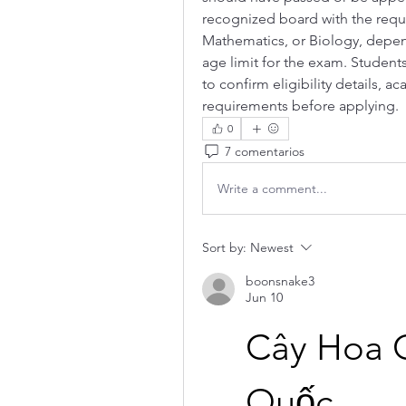
recognized board with the requi
Mathematics, or Biology, depend
age limit for the exam. Students 
to confirm eligibility details, a
requirements before applying.
0
7 comentarios
Write a comment...
Sort by:
Newest
boonsnake3
Jun 10
Cây Hoa 
Quốc