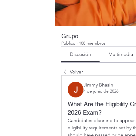
Grupo
Público
·
108 miembros
Discusión
Multimedia
Volver
Jimmy Bhasin
4 de junio de 2026
What Are the Eligibility 
2026 Exam?
Candidates planning to appear 
eligibility requirements set by t
should have passed or be appear