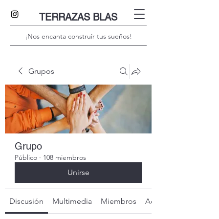
TERRAZAS BLAS
¡Nos encanta construir tus sueños!
Grupos
Grupo
Público
·
108 miembros
Unirse
Discusión
Multimedia
Miembros
Acerca de