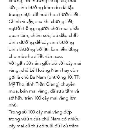
chưng Tết thường sẽ bị tàn, mất 
sức, sinh trưởng kém do đã tập 
trung nhựa để nuôi hoa trước Tết.
Chính vì vậy, sau khi chưng Tết, 
người trồng, người chơi mai phải 
quan tâm, chăm sóc, bù đắp chất 
dinh dưỡng để cây sinh trưởng 
bình thường trở lại, làm nền tảng 
cho mùa hoa Tết năm sau.
Với gần 30 năm gắn bó với cây mai 
vàng, chú Lê Hoàng Nam hay còn 
gọi là chú Ba Nam (phường 10, TP. 
Mỹ Tho, tỉnh Tiền Giang) chuyên 
mua, bán mai vàng, đã sưu tầm và 
sở hữu trên 100 cây mai vàng lớn 
nhỏ.
Trong số 100 cây mai vàng đẹp 
trong vườn của chú Nam có nhiều 
cây mai cổ thụ có tuổi đời cả trăm 