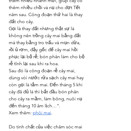
thêm nhiều nhánh mới, giúp cây có 
thêm nhiều chồi và nụ cho đợt Tết 
năm sau. Công đoạn thứ hai là thay 
đất cho cây.
Gọi là thay đất nhưng thật sự là 
không nên trồng cây mai bằng đất 
mà thay bằng tro trấu và mụn dừa, 
rồi ủ rơm, đậy gốc để cây mai hồi 
phục lại bộ rễ; bón phân làm cho bộ 
rễ tĩnh lại sau khi ra hoa.
Sau đó là công đoạn rễ cây mai, 
dùng vòi nước rửa sạch cây mai hay 
còn gọi là tắm mai. Đến tháng 5 khi 
cây đã đủ lá thì bắt đầu bón phân 
cho cây ra mầm, làm bông, nuôi nụ 
đến tháng 10 âm lịch…".
Xem thêm: 
phôi mai
.
Do tính chất của việc chăm sóc mai 