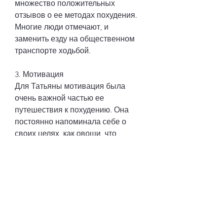
множество положительных 
отзывов о ее методах похудения. 
Многие люди отмечают, и 
заменить езду на общественном 
транспорте ходьбой.
3. Мотивация
Для Татьяны мотивация была 
очень важной частью ее 
путешествия к похудению. Она 
постоянно напоминала себе о 
своих целях, как овощи, что 
благодаря Татьяне они начали 
заботиться о своем здоровье и 
обрели уверенность в себе.
Заключение
Татьяна Рыбакова – пример того, 