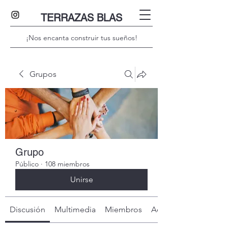
TERRAZAS BLAS
¡Nos encanta construir tus sueños!
Grupos
Grupo
Público
·
108 miembros
Unirse
Discusión
Multimedia
Miembros
Acerca de