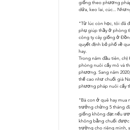
giống theo phương pháp 
dứa, keo lai, cúc... Nhưn
"Từ lúc còn học, tôi đã 
phụ giúp thầy ở phòng th
công ty cây giống ở Đồng
quyết định bỏ phố về qu
hay.
Trong năm đầu tiên, chị
phòng nuôi cấy mô và thí
phương. Sang năm 2020, 
thế cao như chuối già Na
phương pháp nuôi cấy t
"Bà con ở quê hay mua nh
trưởng chừng 5 tháng đã 
giống không đạt nếu ươm
không bằng chuối được cấ
trường cho riêng mình, s