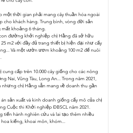
 rễ cho cây con.
b một thời gian phải mang cây thuần hóa ngoài 
p cho khách hàng. Trung bình, vòng đời sản 
g mất khoảng 6 tháng.
con đường khởi nghiệp chị Hằng đã sở hữu 
5 m2 với đầy đủ trang thiết bị hiện đại như cấy 
sáng... Và một vườn ươm khoảng 100 m2 để nuôi 
.
ị cung cấp trên 10.000 cây giống cho các nông 
ồng Nai, Vũng Tàu, Long An... Trong năm 2021, 
 nhưng chị Hằng vẫn mang về doanh thu gần 
án sản xuất và kinh doanh giống cấy mô của chị 
Hằng đã đoạt giải ba trong Cuộc thi Khởi nghiệp ĐBSCL năm 2021. 
g tiến hành nghiên cứu và lai tạo thêm nhiều 
 hoa kiểng, khoai môn, khóm...