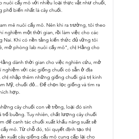
nuôi cấy mô với nhiều loại thực vật như chuối, 
g phổ biến nhất là cây chuối.
đam mê nuôi cấy mô. Nên khi ra trường, tôi theo 
í nghiệm một thời gian, rồi làm việc cho các 
 Nai. Khi có nền tảng kiến thức đủ vững tôi 
ê, mở phòng lab nuôi cấy mô", chị Hằng cho 
 Hằng dành thời gian cho việc nghiên cứu, mở 
 nghiệm với các giống chuối có sẵn ở địa 
chị nhập thêm những giống chuối giá trị kinh 
m Mỹ, chuối đỏ... Để chọn lọc giống và tìm ra 
hích hợp.
ững cây chuối con về trồng, loại đó sinh 
trổ buồng. Tuy nhiên, chất lượng cây chuối 
 để canh tác chuối xuất khẩu năng suất sẽ 
y mô. Từ chỗ đó, tôi quyết định tạo thị 
ản xuất cây giống cấy mô cung cấp lại cho 