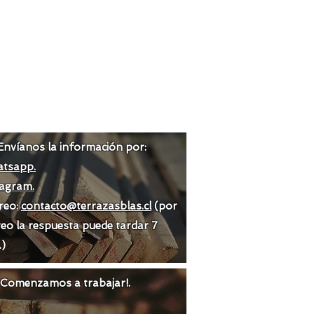
Envíanos la información por:
tsapp.
tagram.
reo:
contacto@terrazasblas.cl
(por
eo la respuesta puede tardar 7
.)
 ¡Comenzamos a trabajar!.