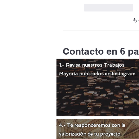
いいね！
返信
も
Contacto en 6 pa
1.- Revisa nuestros Trabajos.
Mayoría publicados en
Instagram.
4.- Te responderemos con la
valorización de tu proyecto.