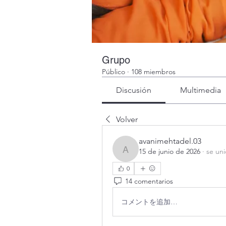
Grupo
Público
·
108 miembros
Discusión
Multimedia
Volver
avanimehtadel.03
15 de junio de 2026
·
se uni
avanimehtadel.03
0
14 comentarios
コメントを追加…