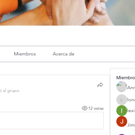
Miembros
Acerca de
Miembro
Ann
ó al grupo.
lon
londa
12 vistas
lexi
Jim