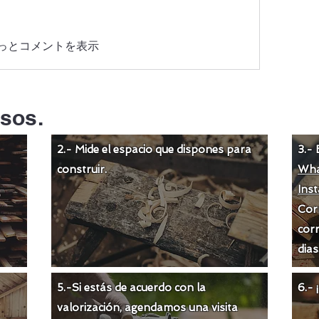
っとコメントを表示
sos.
2.- Mide el espacio que dispones para
3.- 
construir.
Wha
Ins
Cor
corr
dias
5.-Si estás de acuerdo con la
6.-
valorización
, agendamos una visita