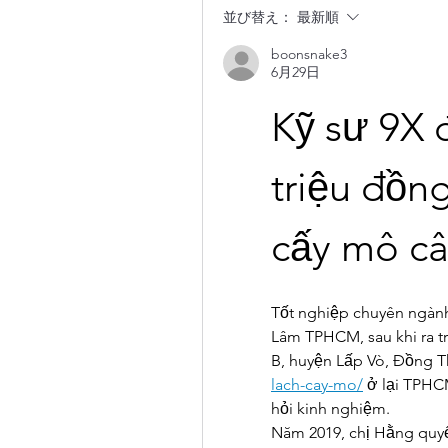
並び替え：
最新順
boonsnake3
6月29日
Kỹ sư 9X đ
triệu đồn
cấy mô câ
Tốt nghiệp chuyên ngành
Lâm TPHCM, sau khi ra 
B, huyện Lấp Vò, Đồng T
lach-cay-mo/
 ở lại TPHC
hỏi kinh nghiệm.
Năm 2019, chị Hằng quyết