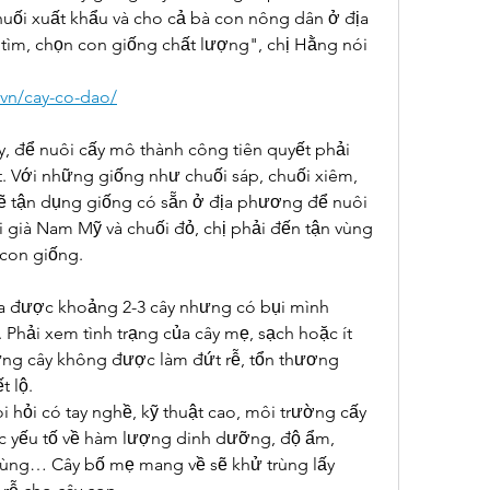
uối xuất khẩu và cho cả bà con nông dân ở địa 
ìm, chọn con giống chất lượng", chị Hằng nói 
.vn/cay-co-dao/
y, để nuôi cấy mô thành công tiên quyết phải 
. Với những giống như chuối sáp, chuối xiêm, 
sẽ tận dụng giống có sẵn ở địa phương để nuôi 
 già Nam Mỹ và chuối đỏ, chị phải đến tận vùng 
 con giống.
ựa được khoảng 2-3 cây nhưng có bụi mình 
Phải xem tình trạng của cây mẹ, sạch hoặc ít 
ứng cây không được làm đứt rễ, tổn thương 
t lộ.
i hỏi có tay nghề, kỹ thuật cao, môi trường cấy 
ác yếu tố về hàm lượng dinh dưỡng, độ ẩm, 
 trùng… Cây bố mẹ mang về sẽ khử trùng lấy 