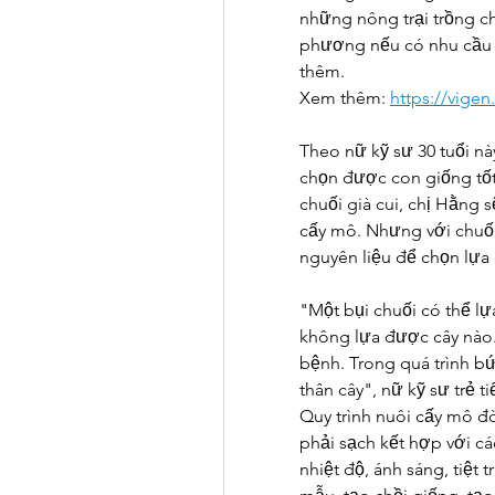
những nông trại trồng ch
phương nếu có nhu cầu t
thêm.
Xem thêm: 
https://vigen
Theo nữ kỹ sư 30 tuổi nà
chọn được con giống tốt
chuối già cui, chị Hằng 
cấy mô. Nhưng với chuối
nguyên liệu để chọn lựa
"Một bụi chuối có thể l
không lựa được cây nào. 
bệnh. Trong quá trình b
thân cây", nữ kỹ sư trẻ tiế
Quy trình nuôi cấy mô đò
phải sạch kết hợp với c
nhiệt độ, ánh sáng, tiệt